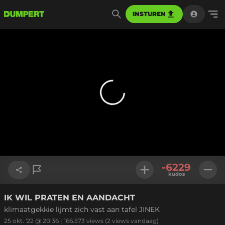
INSTUREN
-6229
kudos
IK WIL PRATEN EN AANDACHT
Link kopiëren
klimaatgekkie lijmt zich vast aan tafel JINEK
25 okt. '22 @ 20:36
|
166.573
views
(2 views vandaag)