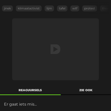
jinek
klimaatactivist
lijm
tafel
wtf
protest
theat
REAGUURSELS
ZIE OOK
Er gaat iets mis...