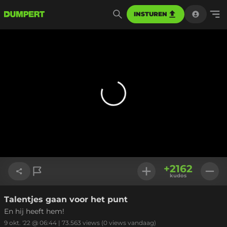
INSTUREN
+
2162
kudos
Talentjes gaan voor het punt
Link kopiëren
En hij heeft hem!
9 okt. '22 @ 06:44
|
73.563
views
(0 views vandaag)