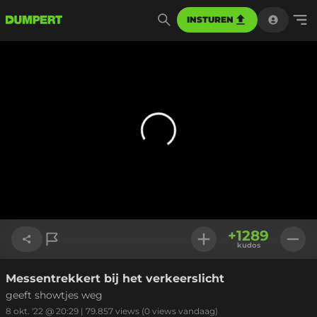
INSTUREN
+
1289
kudos
Messentrekkert bij het verkeerslicht
Link kopiëren
geeft showtjes weg
8 okt. '22 @ 20:29
|
79.857
views
(0 views vandaag)