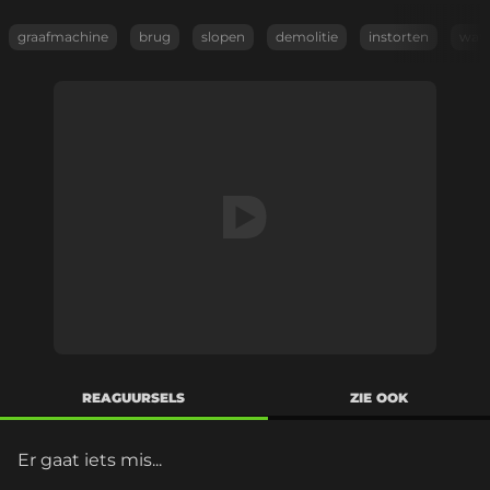
graafmachine
brug
slopen
demolitie
instorten
wate
REAGUURSELS
ZIE OOK
Er gaat iets mis...