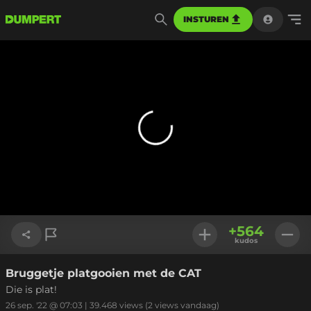
INSTUREN
+
564
kudos
Bruggetje platgooien met de CAT
Link kopiëren
Die is plat!
26 sep. '22 @ 07:03
|
39.468
views
(2 views vandaag)