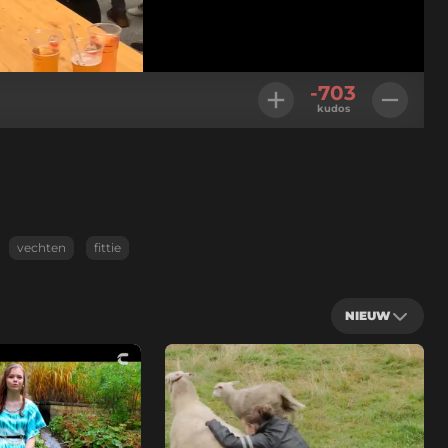
Geladen
:
100.00%
Instellingen
-703
kudos
vechten
fittie
NIEUW