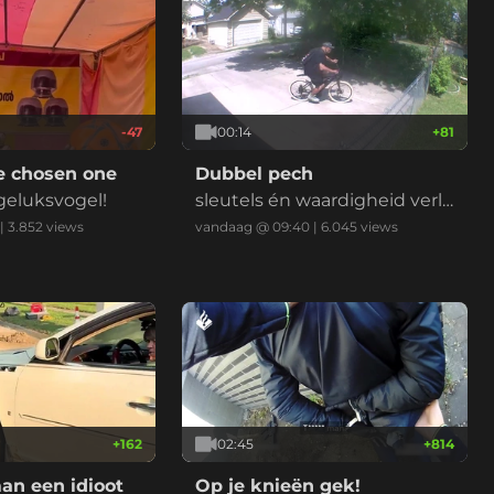
-47
00:14
+
81
e chosen one
Dubbel pech
geluksvogel!
sleutels én waardigheid verlo
ren door een enkel hekkie
|
3.852
views
vandaag @ 09:40
|
6.045
views
+
162
02:45
+
814
n een idioot
Op je knieën gek!