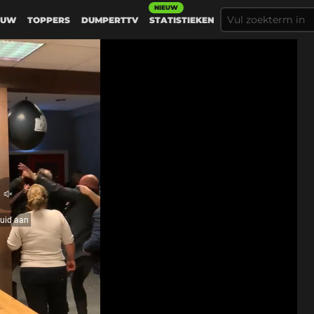
NIEUW
EUW
TOPPERS
DUMPERTTV
STATISTIEKEN
Geluid
aan
luid aan