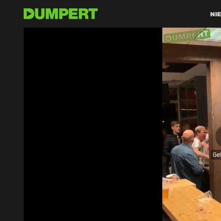
NI
Ge