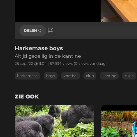
/
Geluid
aan
DELEN
Harkemase boys
Link kopiëren
Altijd gezellig in de kantine
25 sep. '22 @ 11:04
|
57.934
views
(0 views vandaag)
harkemase
boys
voetbal
club
kantine
ruzie
ZIE OOK