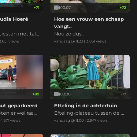
+
71
00:07
+
72
audia Hoeré
Hoe een vrouw een schaap
vangt..
iesten met tale
Nou zo dus...
tdekt op social
3.651
views
vandaag @ 11:23
|
3.051
views
+
89
00:30
-17
out geparkeerd
Efteling in de achtertuin
ten er wel raad
Efteling-plateau tussen de pl
anten... "We've got Efteling a
|
4.371
views
vandaag @ 11:00
|
2.947
views
t home!"