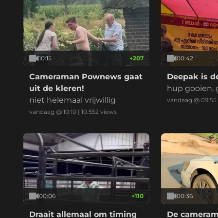
10:15
+
207
00:42
Cameraman Pownews gaat
Deepak is d
uit de kleren!
hup gooien, 
niet helemaal vrijwillig
vandaag @ 09:55
vandaag @ 10:10
|
10.552
views
00:06
+
110
00:36
Draait allemaal om timing
De camerama