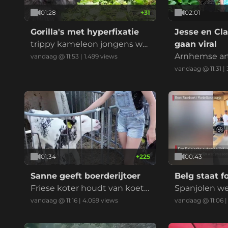
01:28
+
31
02:01
Gorilla's met hyperfixatie
Jesse en Cl
trippy kameleon jongens wtf
gaan viral
fff
Arnhemse art
vandaag @ 11:53
|
1.499
views
nt worden on
vandaag @ 11:31
|
media!
01:34
+
225
00:43
Sanne geeft boerderijtoer
Belg staat f
Friese koter houdt van koetj
Spanjolen we
es en kalfjes en helpen op de
mee
vandaag @ 11:16
|
4.059
views
vandaag @ 11:06
boerderij!