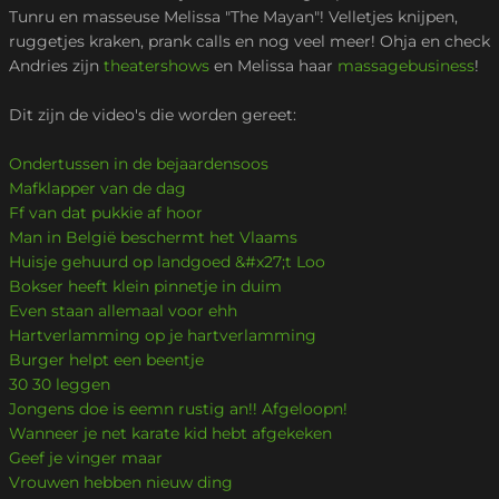
Tunru en masseuse Melissa "The Mayan"! Velletjes knijpen,
ruggetjes kraken, prank calls en nog veel meer! Ohja en check
Andries zijn
theatershows
en Melissa haar
massagebusiness
!
Dit zijn de video's die worden gereet:
Ondertussen in de bejaardensoos
Mafklapper van de dag
Ff van dat pukkie af hoor
Man in België beschermt het Vlaams
Huisje gehuurd op landgoed &#x27;t Loo
Bokser heeft klein pinnetje in duim
Even staan allemaal voor ehh
Hartverlamming op je hartverlamming
Burger helpt een beentje
30 30 leggen
Jongens doe is eemn rustig an!! Afgeloopn!
Wanneer je net karate kid hebt afgekeken
Geef je vinger maar
Vrouwen hebben nieuw ding