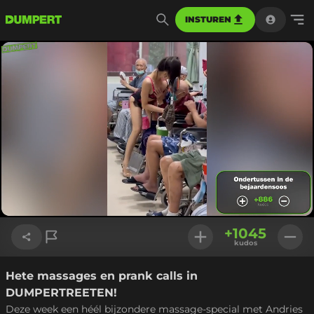
INSTUREN
Geladen
:
1.75%
Instellinge
+
1045
kudos
Hete massages en prank calls in
Link kopiëren
DUMPERTREETEN!
Deze week een héél bijzondere massage-special met Andries