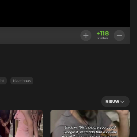
+
118
kudos
cht
blaasbaas
NIEUW