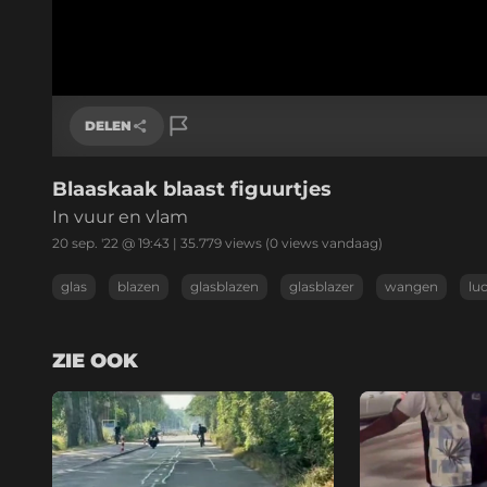
DELEN
Blaaskaak blaast figuurtjes
Link kopiëren
In vuur en vlam
20 sep. '22 @ 19:43
|
35.779
views
(0 views vandaag)
glas
blazen
glasblazen
glasblazer
wangen
lu
ZIE OOK