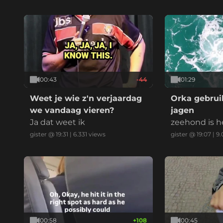
00:43
-44
01:29
Weet je wie z'n verjaardag
Orka gebruik
we vandaag vieren?
jagen
Ja dat weet ik
zeehond is h
gister @ 19:31
|
6.331
views
gister @ 19:07
|
9.
00:58
+
108
00:45