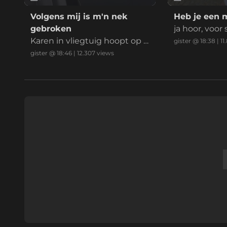
Volgens mij is m'n nek
Heb je een 
gebroken
ja hoor, voor
Karen in vliegtuig hoopt op e
gister @ 18:38
|
11
en payday
gister @ 18:46
|
12.307
views