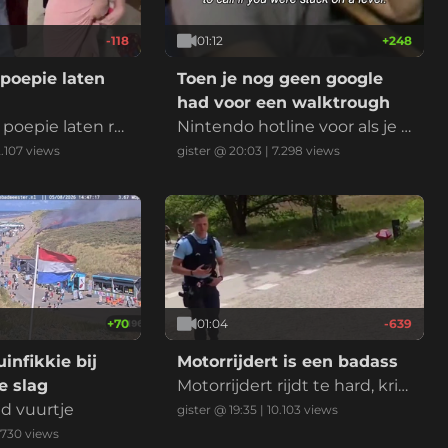
-118
01:12
+
248
poepie laten
Toen je nog geen google
had voor een walktrough
poepie laten rui
Nintendo hotline voor als je k
bekende Nederla
wam vast te zitten in een lev
2.107
views
gister @ 20:03
|
7.298
views
king. Het betek
el
mand wilt verbaz
 of laten zien d
heel goed in ben
n wedstrijd of mo
e
+
70
01:04
-639
infikkie bij
Motorrijdert is een badass
 slag
Motorrijdert rijdt te hard, krij
nd vuurtje
gt een bekeuring en voelt zi
gister @ 19:35
|
10.103
views
ch daarna enorm stoer door
.730
views