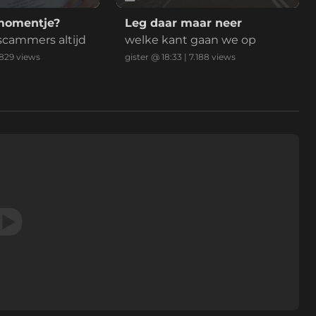
momentje?
Leg daar maar neer
 scammers altijd
welke kant gaan we op
.829
views
gister @ 18:33
|
7.188
views