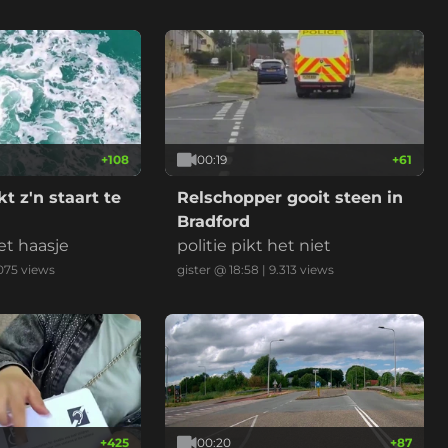
met 112km/u weg te rijden. *v
ideo is versneld en ingekort.
+
108
00:19
+
61
t z'n staart te
Relschopper gooit steen in
Bradford
et haasje
politie pikt het niet
075
views
gister @ 18:58
|
9.313
views
+
425
00:20
+
87