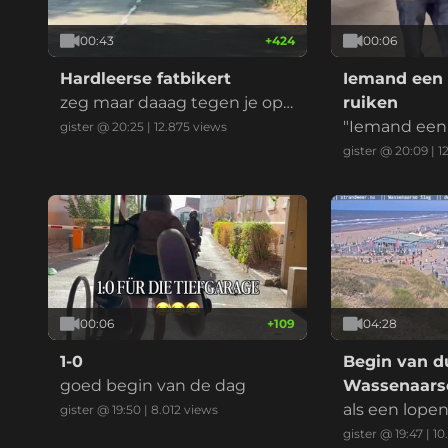
00:43
+
424
00:06
Hardleerse fatbikert
Iemand een 
zeg maar daaag tegen je opg
ruiken
evoerde kinderbrommer
"Iemand een 
gister @ 20:25
|
12.875
views
ken" is een 
gister @ 20:09
|
1
ndse uitdruk
ent dat je ie
en, imponeren
at je ergens 
t, vaak in ee
eilijke situati
00:06
+
109
04:28
1-0
Begin van du
goed begin van de dag
Wassenaarse
als een lope
gister @ 19:50
|
8.012
views
gister @ 19:47
|
10