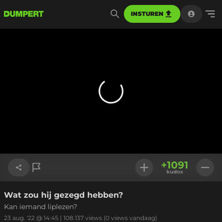
INSTUREN
+
1091
kudos
Wat zou hij gezegd hebben?
Link kopiëren
Kan iemand liplezen?
23 aug. '22 @ 14:45
|
108.137
views
(0 views vandaag)