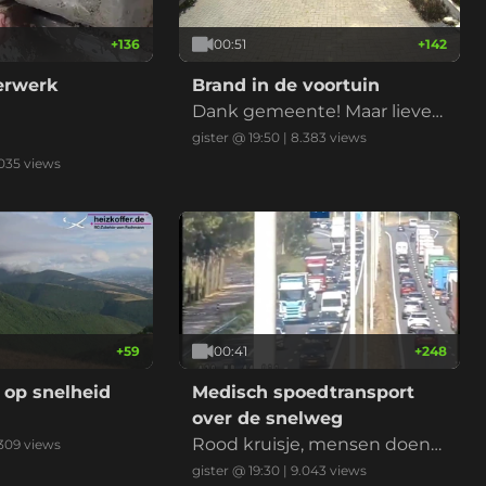
+
136
00:51
+
142
derwerk
Brand in de voortuin
Dank gemeente! Maar liever
niet nu met de droogte
gister @ 19:50
|
8.383
views
.035
views
+
59
00:41
+
248
 op snelheid
Medisch spoedtransport
over de snelweg
Rood kruisje, mensen doen
309
views
normaal, ambu erlangs, klaar
gister @ 19:30
|
9.043
views