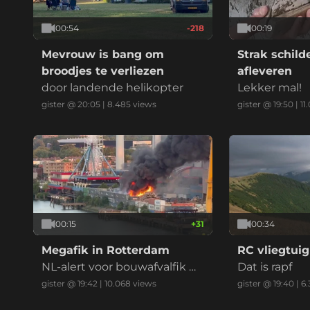
00:54
-218
00:19
Mevrouw is bang om
Strak schil
broodjes te verliezen
afleveren
door landende helikopter
Lekker mal!
gister @ 20:05
|
8.485
views
gister @ 19:50
|
11
00:15
+
31
00:34
Megafik in Rotterdam
RC vliegtuig
NL-alert voor bouwafvalfik m
Dat is rapf
et zwarte reauk bij recycling
gister @ 19:42
|
10.068
views
gister @ 19:40
|
6.
bedrijf (drie vids)