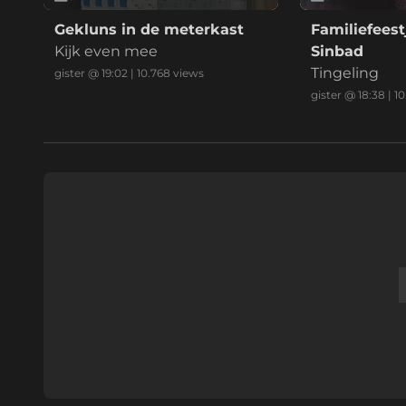
Gekluns in de meterkast
Familiefeest
Kijk even mee
Sinbad
Tingeling
gister @ 19:02
|
10.768
views
gister @ 18:38
|
10