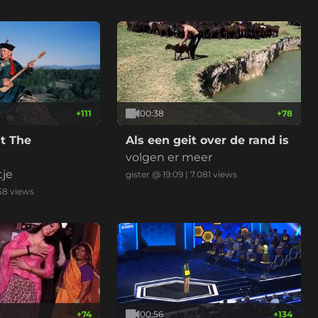
+
111
00:38
+
78
t The
Als een geit over de rand is
volgen er meer
tje
gister @ 19:09
|
7.081
views
58
views
+
74
00:56
+
134