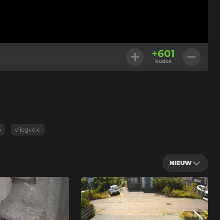
+
601
kudos
n
vliegveld
NIEUW