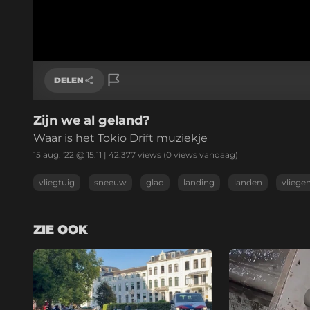
DELEN
Zijn we al geland?
Link kopiëren
Waar is het Tokio Drift muziekje
15 aug. '22 @ 15:11
|
42.377
views
(0 views vandaag)
vliegtuig
sneeuw
glad
landing
landen
vliege
ZIE OOK