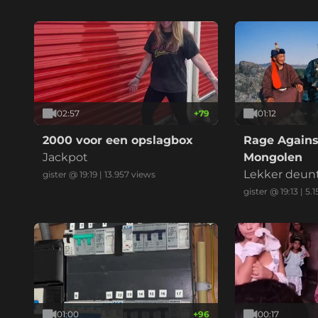
02:57
+
79
01:12
2000 voor een opslagbox
Rage Agains
Jackpot
Mongolen
Lekker deun
gister @ 19:19
|
13.957
views
gister @ 19:13
|
5.1
01:00
+
96
00:17