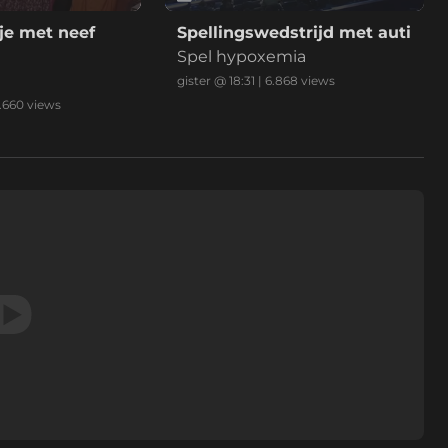
je met neef
Spellingswedstrijd met auti
Spel hypoxemia
gister @ 18:31
|
6.868
views
.660
views