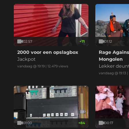
02:57
+
71
01:12
2000 voor een opslagbox
Rage Agains
Jackpot
Mongolen
Lekker deun
vandaag @ 19:19
|
12.479
views
vandaag @ 19:13
|
01:00
+
84
00:17