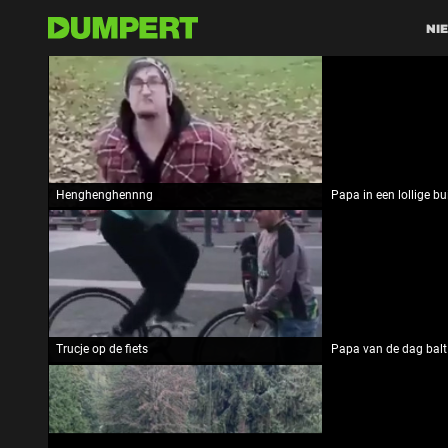
NI
Henghenghennng
Papa in een lollige bu
Ge
Trucje op de fiets
Papa van de dag balt 