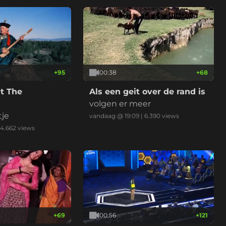
+
95
00:38
+
68
t The
Als een geit over de rand is
volgen er meer
tje
vandaag @ 19:09
|
6.390
views
4.662
views
+
69
00:56
+
121