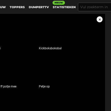
NIEUW
EUW
TOPPERS
DUMPERTTV
STATISTIEKEN
Sluiten
Gerelateer
i
Kickboksboksbal 
Geluid
aan
luid aan
ff potje mee
Petje op