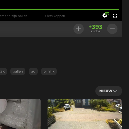
Geladen
:
100.00%
 iemand zijn ballen
Fiets koppen
Instellingen
Volledig
+
393
scherm
kudos
zak
ballen
au
pijnlijk
NIEUW