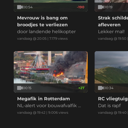
00:54
-190
00:19
Mevrouw is bang om
Strak schil
broodjes te verliezen
afleveren
door landende helikopter
Lekker mal!
vandaag @ 20:05
|
7.179
views
vandaag @ 19:50
00:15
+
27
00:34
Megafik in Rotterdam
RC vliegtuig
NL-alert voor bouwafvalfik m
Dat is rapf
et zwarte reauk bij recycling
vandaag @ 19:42
|
9.006
views
vandaag @ 19:40
bedrijf (drie vids)