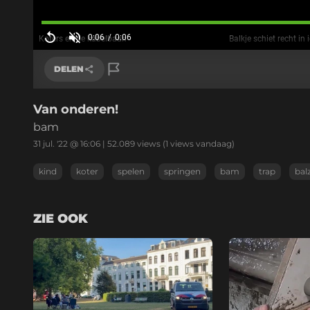
0:06
/
0:06
Koters en de kabelbaan
Balkje schiet recht in
Huidige
tijd
Opnieuw
Geluid
aan
DELEN
Van onderen!
Link kopiëren
bam
31 jul. '22 @ 16:06
|
52.089
views
(1 views vandaag)
kind
koter
spelen
springen
bam
trap
bal
ZIE OOK