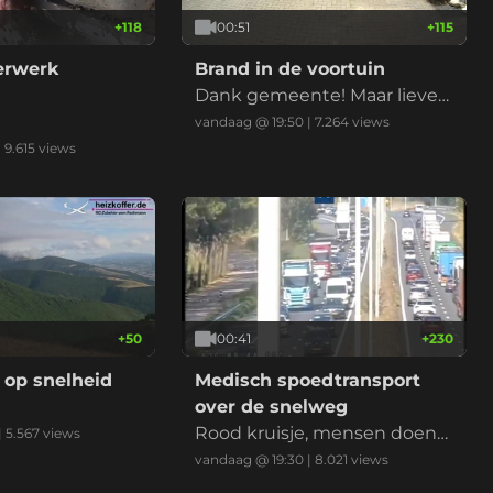
+
118
00:51
+
115
derwerk
Brand in de voortuin
Dank gemeente! Maar liever
niet nu met de droogte
vandaag @ 19:50
|
7.264
views
|
9.615
views
+
50
00:41
+
230
 op snelheid
Medisch spoedtransport
over de snelweg
Rood kruisje, mensen doen
|
5.567
views
normaal, ambu erlangs, klaar
vandaag @ 19:30
|
8.021
views