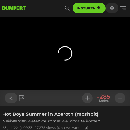
INSTUREN
-285
kudos
Hot Boys Summer in Azeroth (moshpit)
Link kopiëren
Nekbaarden weten de zomer wel door te komen
28 jul. '22 @ 09:33
|
17.275
views
(0 views vandaag)