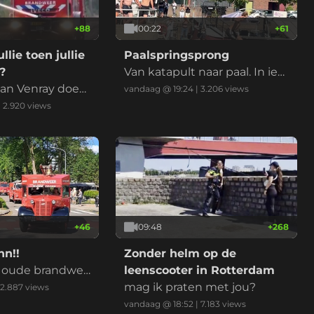
+
88
00:22
+
61
lie toen jullie
Paalspringsprong
?
Van katapult naar paal. In ied
n Venray doet
er geval geen knie in het gez
vandaag @ 19:24
|
3.206
views
icht dit keer
|
2.920
views
+
46
09:48
+
268
nn!!
Zonder helm op de
 oude brandwee
leenscooter in Rotterdam
mag ik praten met jou?
2.887
views
vandaag @ 18:52
|
7.183
views