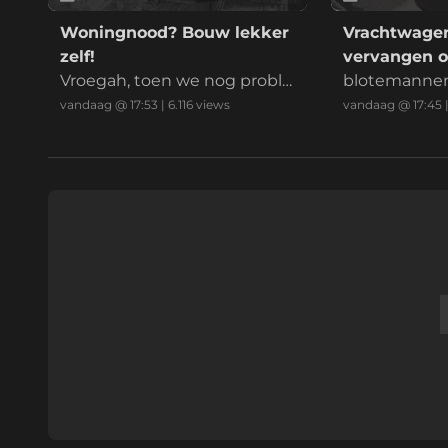
Woningnood? Bouw lekker
Vrachtwage
zelf!
vervangen o
Vroegah, toen we nog proble
blotemanne
men oplosten met de hand
met handsc
vandaag @ 17:53
|
6.116
views
vandaag @ 17:45