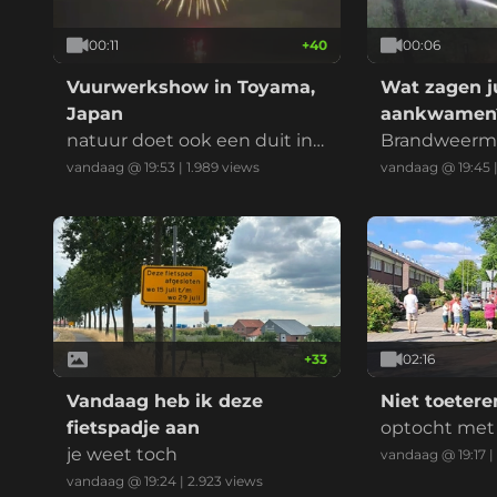
00:11
+
40
00:06
Vuurwerkshow in Toyama,
Wat zagen jul
Japan
aankwamen
natuur doet ook een duit in
Brandweerma
het zakje
zijn verhaal
vandaag @ 19:53
|
1.989
views
vandaag @ 19:45
+
33
02:16
Vandaag heb ik deze
Niet toetere
fietspadje aan
optocht met
je weet toch
rwagens
vandaag @ 19:17
|
vandaag @ 19:24
|
2.923
views