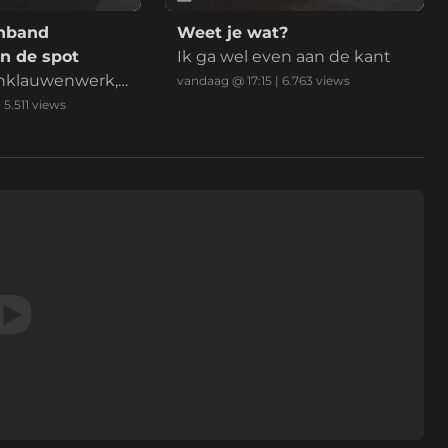
nband
Weet je wat?
n de spot
Ik ga wel even aan de kant
nklauwenwerk,
vandaag @ 17:15
|
6.763
views
hoenen
|
5.511
views