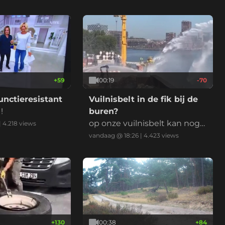
+
59
00:19
-70
nctieresistant
Vuilnisbelt in de fik bij de
!
buren?
op onze vuilnisbelt kan nog
|
4.218
views
gewoon gespeeld worden!
vandaag @ 18:26
|
4.423
views
+
130
00:38
+
84