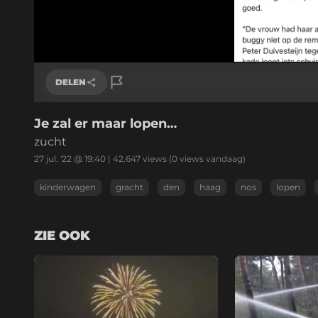
DELEN
Je zal er maar lopen…
Link kopiëren
zucht
27 jul. '22 @ 19:40
|
42.647
views
(0 views vandaag)
kinderwagen
gracht
den
haag
nos
lopen
ZIE OOK