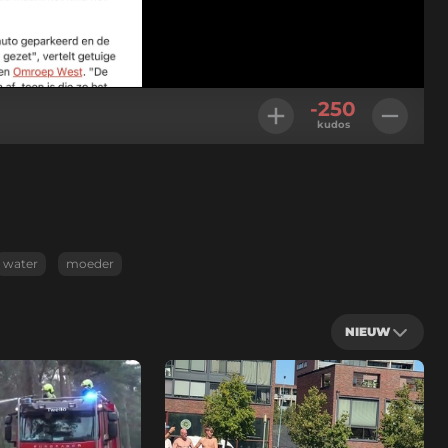
-250
kudos
water
moeder
NIEUW