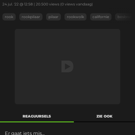
24 jul. '22 @ 12:58
|
20.500
views
(0 views vandaag)
rook
rookpilaar
pilaar
rookwolk
californie
bosbrand
REAGUURSELS
ZIE OOK
Er gaat iets mis...