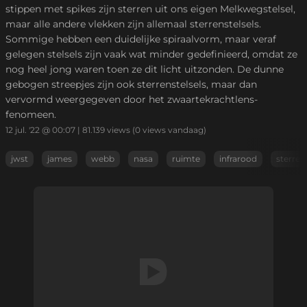
stippen met spikes zijn sterren uit ons eigen Melkwegstelsel,
maar alle andere vlekken zijn allemaal sterrenstelsels.
Sommige hebben een duidelijke spiraalvorm, maar veraf
gelegen stelsels zijn vaak wat minder gedefinieerd, omdat ze
nog heel jong waren toen ze dit licht uitzonden. De dunne
gebogen streepjes zijn ook sterrenstelsels, maar dan
vervormd weergegeven door het zwaartekrachtlens-
fenomeen.
12 jul. '22 @ 00:07
|
81.139
views
(0 views vandaag)
jwst
james
webb
nasa
ruimte
infrarood
sterren