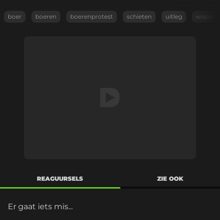
boer
boeren
boerenprotest
schieten
uitleg
wapen
REAGUURSELS
ZIE OOK
Er gaat iets mis...