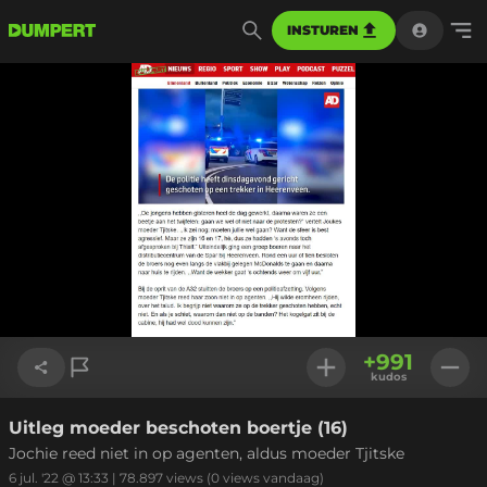
INSTUREN
+
991
kudos
Uitleg moeder beschoten boertje (16)
Link kopiëren
Jochie reed niet in op agenten, aldus moeder Tjitske
6 jul. '22 @ 13:33
|
78.897
views
(0 views vandaag)