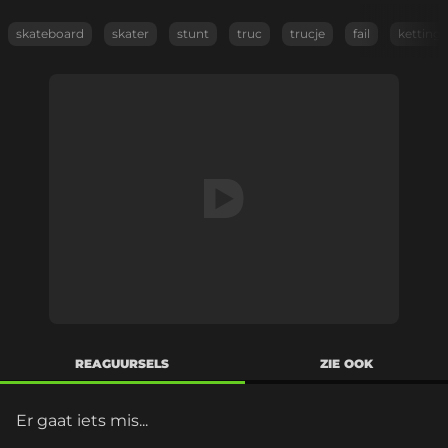
skateboard
skater
stunt
truc
trucje
fail
ketting
REAGUURSELS
ZIE OOK
Er gaat iets mis...