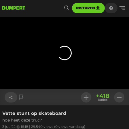
INSTUREN
+
418
kudos
Vette stunt op skateboard
Link kopiëren
hoe heet deze truc?
3 jul. '22 @ 16:18
|
29.540
views
(0 views vandaag)