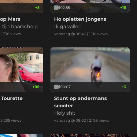
+
5
02:55
+
15
op Mars
Ho opletten jongens
zijn haarscherp
Ik ga vallen
|
738
views
vandaag @ 08:40
|
1.110
views
+
86
00:07
+
3
 Tourette
Stunt op andermans
scooter
Holy shit
|
3.295
views
vandaag @ 08:02
|
2.198
views