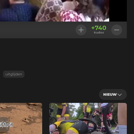
Geladen
:
100.00%
Instellingen
+
740
kudos
uitglijden
NIEUW