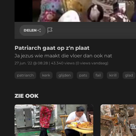
/
Geluid
aan
DELEN
Patriarch gaat op z'n plaat
Link kopiëren
Ja jezus wie maakt die vloer dan ook nat
27 jun. '22 @ 08:28
|
43.340
views
(0 views vandaag)
patriarch
kerk
glijden
pats
fail
kirill
glad
ZIE OOK