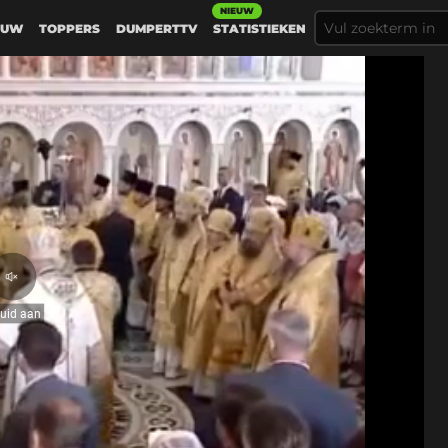
NIEUW
EUW
TOPPERS
DUMPERTTV
STATISTIEKEN
Geluid
aan
luid aan