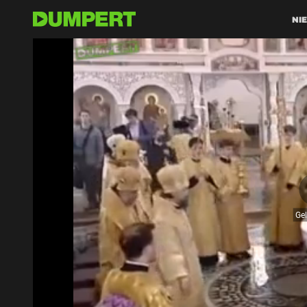
NI
Ge