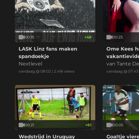
00:15
+
48
00:25
LASK Linz fans maken
Ome Kees h
spandoekje
vakantievid
Nextlevel
van Tante D
vandaag @ 08:02
|
2.416
views
vandaag @ 07:43
00:21
+
61
00:05
Wedstrijd in Uruguay
Goaltje vier