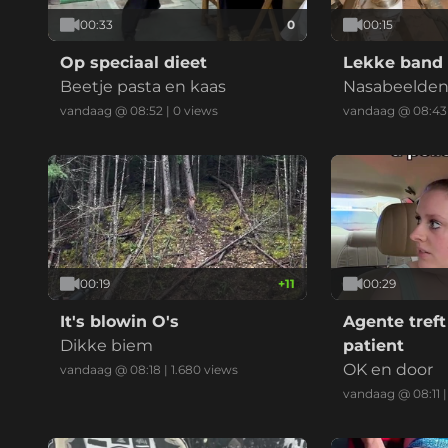
00:33
0
00:15
Op speciaal dieet
Lekke band 
Beetje pasta en kaas
Nasabeelden 
vandaag @ 08:52
|
0
views
vandaag @ 08:43
00:19
+
11
00:29
It's blowin O's
Agente treft
Dikke biem
patient
OK en door
vandaag @ 08:18
|
1.680
views
vandaag @ 08:11