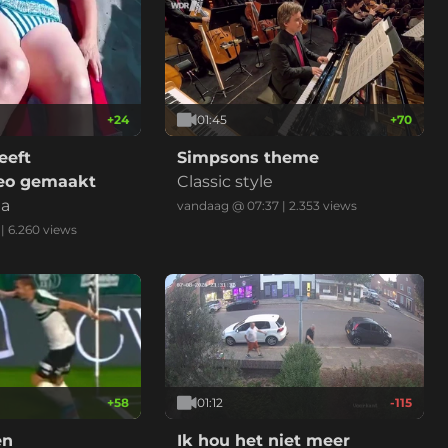
+
24
01:45
+
70
eeft
Simpsons theme
eo gemaakt
Classic style
ea
vandaag @ 07:37
|
2.353
views
|
6.260
views
+
58
01:12
-115
en
Ik hou het niet meer