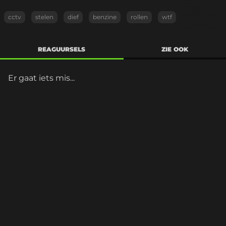
cctv
stelen
dief
benzine
rollen
wtf
REAGUURSELS
ZIE OOK
Er gaat iets mis...