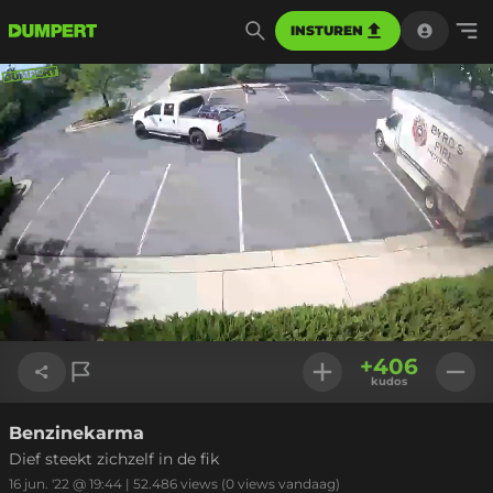
INSTUREN
Geladen
:
90.00%
Instellinge
+
406
kudos
Benzinekarma
Link kopiëren
Dief steekt zichzelf in de fik
16 jun. '22 @ 19:44
|
52.486
views
(0 views vandaag)