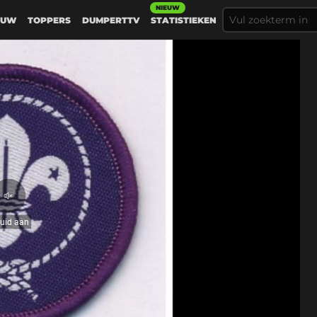
NIEUW
EUW
TOPPERS
DUMPERTTV
STATISTIEKEN
Geluid
aan
luid aan