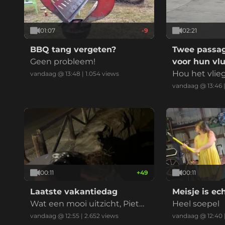
01:07
-9
02:21
BBQ tang vergeten?
Twee passagi
Geen probleem!
voor hun vl
Hou het vlie
vandaag @ 13:48
|
1.054
views
zijn er! Joee
vandaag @ 13:46
00:11
+
49
00:11
Laatste vakantiedag
Meisje is ec
Wat een mooi uitzicht, Pieter
Heel soepel
tje
vandaag @ 12:55
|
2.652
views
vandaag @ 12:40