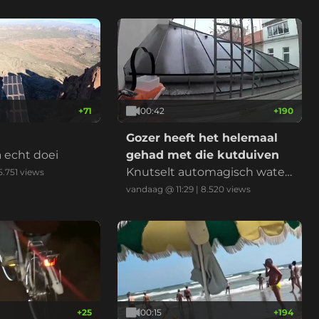
+
71
00:42
+
190
!
Gozer heeft het helemaal
a echt doei
gehad met die kutduiven
Knutselt automagisch water
5.751
views
pistool om ze weg te jagen
vandaag @ 11:29
|
8.520
views
+
25
00:15
+
194