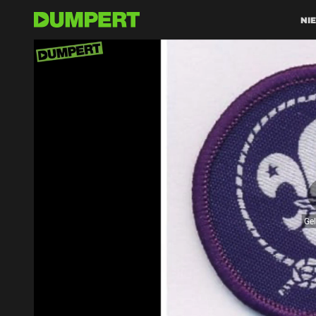
NI
Ge