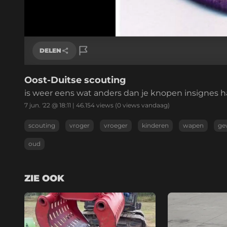
Geladen
:
18.85%
/
Geluid
aan
DELEN
Oost-Duitse scouting
Link kopiëren
is weer eens wat anders dan je knopen insignes h
7 jun. '22 @ 18:11
|
46.154
views
(0 views vandaag)
scouting
vroger
vroeger
kinderen
wapen
ge
oud
ZIE OOK