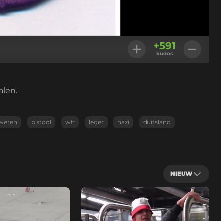
Instellingen
+
591
kudos
alen.
weren
pistool
wtf
leger
nazi
duitsland
NIEUW