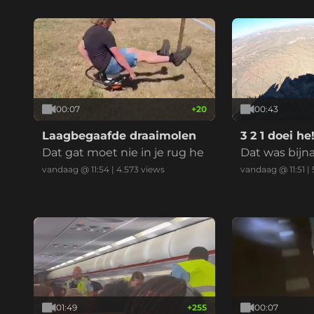
00:07
+
20
00:43
Laagbegaafde draaimolen
3 2 1 doei he
Dat gat moet nie in je rug he
Dat was bijn
vandaag @ 11:54
|
4.573
views
vandaag @ 11:51
|
01:49
+
255
00:07