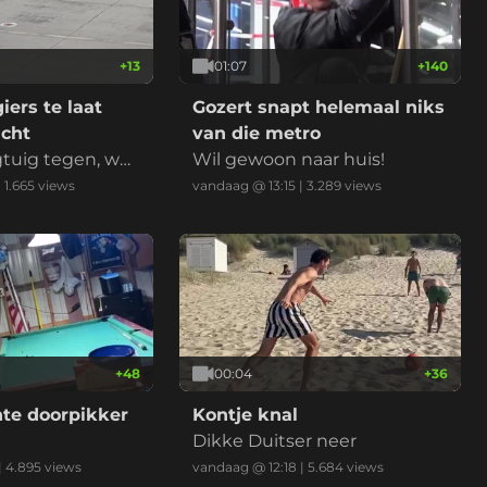
+
13
01:07
+
140
ers te laat
Gozert snapt helemaal niks
ucht
van die metro
gtuig tegen, we
Wil gewoon naar huis!
hoeeeee!
|
1.665
views
vandaag @ 13:15
|
3.289
views
+
48
00:04
+
36
hte doorpikker
Kontje knal
Dikke Duitser neer
|
4.895
views
vandaag @ 12:18
|
5.684
views