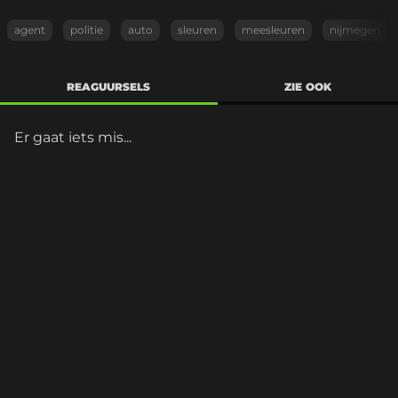
agent
politie
auto
sleuren
meesleuren
nijmegen
REAGUURSELS
ZIE OOK
Er gaat iets mis...