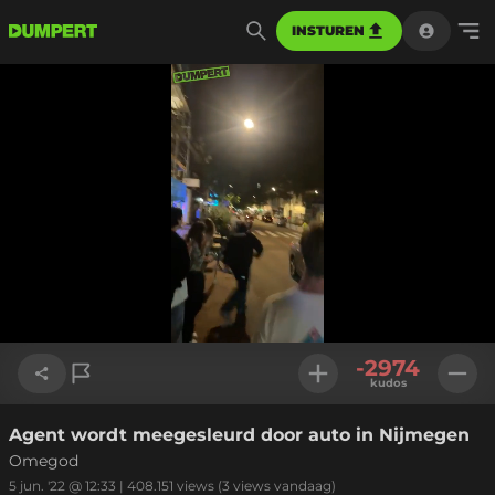
INSTUREN
Geladen
:
100.00%
Instellinge
-2974
kudos
Agent wordt meegesleurd door auto in Nijmegen
Link kopiëren
Omegod
5 jun. '22 @ 12:33
|
408.151
views
(3 views vandaag)