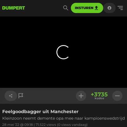
INSTUREN
+
3735
kudos
Feelgoodbagger uit Manchester
Link kopiëren
Kleinzoon neemt demente opa mee naar kampioenswedstrijd
28 mei '22 @ 09:18
|
71.522
views
(0 views vandaag)