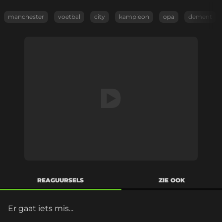
manchester
voetbal
city
kampieon
opa
dement
REAGUURSELS
ZIE OOK
Er gaat iets mis...