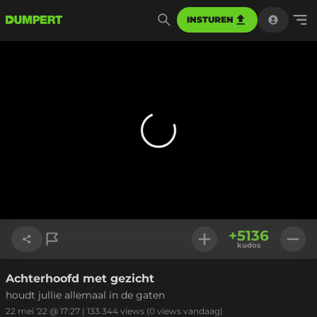
INSTUREN
+
5136
kudos
Achterhoofd met gezicht
Link kopiëren
houdt jullie allemaal in de gaten
22 mei '22 @ 17:27
|
133.344
views
(0 views vandaag)