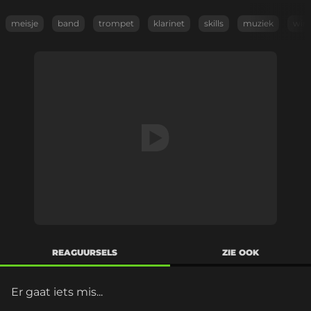
meisje
band
trompet
klarinet
skills
muziek
wink
REAGUURSELS
ZIE OOK
Er gaat iets mis...