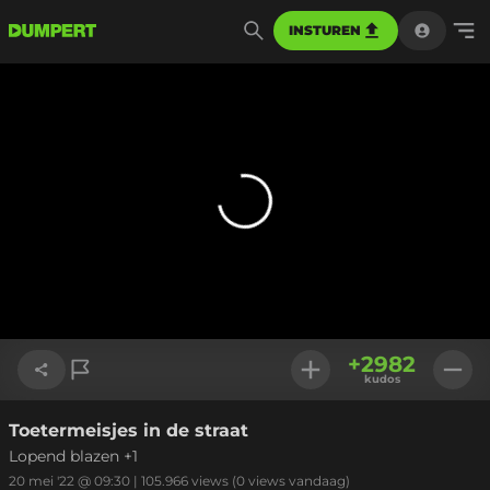
INSTUREN
+
2982
kudos
Toetermeisjes in de straat
Link kopiëren
Lopend blazen +1
20 mei '22 @ 09:30
|
105.966
views
(0 views vandaag)