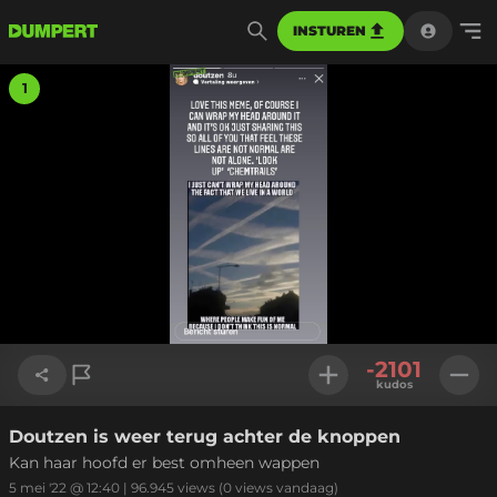
INSTUREN
1
-2101
kudos
Doutzen is weer terug achter de knoppen
Link kopiëren
Kan haar hoofd er best omheen wappen
5 mei '22 @ 12:40
|
96.945
views
(0 views vandaag)