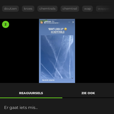
doutzen
kroes
chemtrails
chemtrail
wap
wapperde
2
REAGUURSELS
ZIE OOK
Er gaat iets mis...