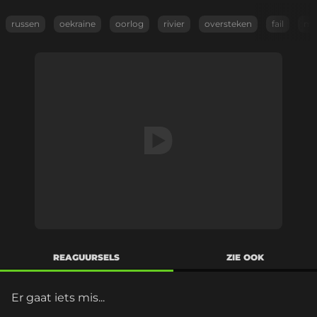
russen
oekraine
oorlog
rivier
oversteken
fail
moe
REAGUURSELS
ZIE OOK
Er gaat iets mis...