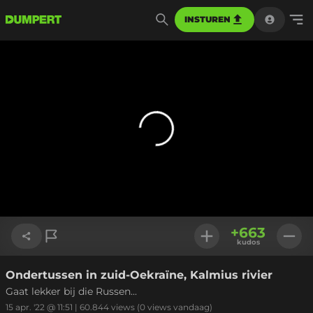
INSTUREN
+
663
kudos
Ondertussen in zuid-Oekraïne, Kalmius rivier
Link kopiëren
Gaat lekker bij die Russen...
15 apr. '22 @ 11:51
|
60.844
views
(0 views vandaag)