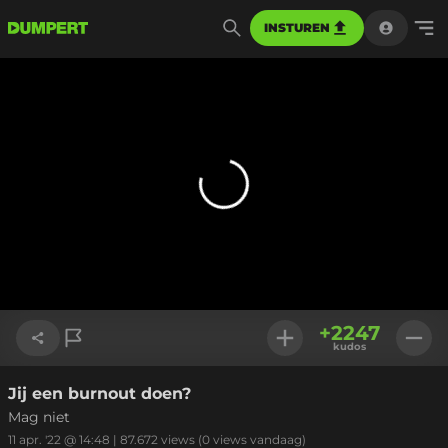
INSTUREN
+
2247
kudos
Jij een burnout doen?
Link kopiëren
Mag niet
11 apr. '22 @ 14:48
|
87.672
views
(0 views vandaag)