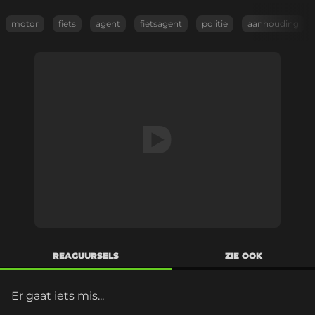
motor
fiets
agent
fietsagent
politie
aanhouding
REAGUURSELS
ZIE OOK
Er gaat iets mis...