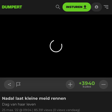
INSTUREN
+
3940
kudos
Nadal laat kleine meid rennen
Link kopiëren
Dag van haar leven
25 maa. '22 @ 09:04
|
85.391
views
(0 views vandaag)