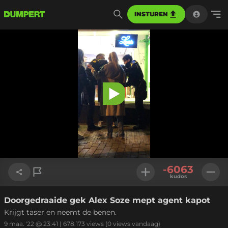
INSTUREN
Video
afspelen
-6063
kudos
Doorgedraaide gek Alex Soze mept agent kapot
Link kopiëren
Krijgt taser en neemt de benen.
9 maa. '22 @ 23:41
|
678.173
views
(0 views vandaag)