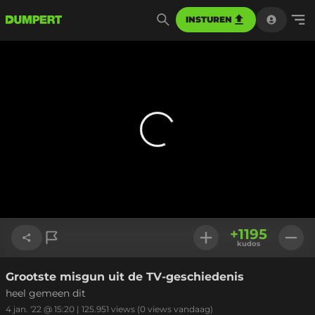
INSTUREN
+
1195
kudos
Grootste misgun uit de TV-geschiedenis
Link kopiëren
heel gemeen dit
4 jan. '22 @ 15:20
|
125.951
views
(0 views vandaag)