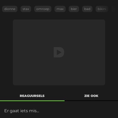
dionne
stax
omroep
max
bier
bad
bikini
bi
REAGUURSELS
ZIE OOK
Er gaat iets mis...