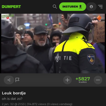
INSTUREN
Geladen
:
100.00%
Instellinge
+
5827
kudos
Leuk bordje
Link kopiëren
oh is dat zo?
2 jan. '22 @ 21:53
|
314.872
views
(0 views vandaag)