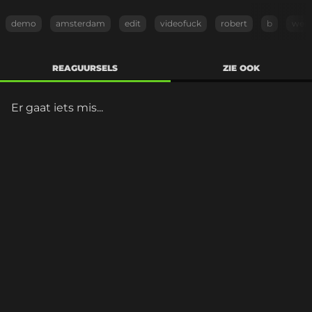
demo
amsterdam
edit
videofuck
robert
b
weid
REAGUURSELS
ZIE OOK
Er gaat iets mis...