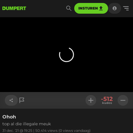
INSTUREN
-512
kudos
Ohoh
Link kopiëren
top al die illegale meuk
31 dec. '21 @ 19:25
|
50.414
views
(0 views vandaag)