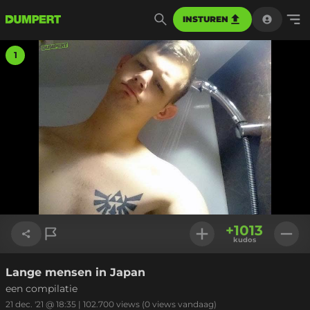
INSTUREN
1
+
1013
kudos
Lange mensen in Japan
Link kopiëren
een compilatie
21 dec. '21 @ 18:35
|
102.700
views
(0 views vandaag)