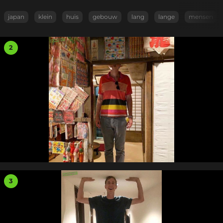
japan
klein
huis
gebouw
lang
lange
mensen
2
3