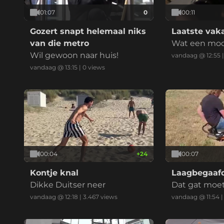
01:07
0
00:11
Gozert snapt helemaal niks
Laatste vak
van die metro
Wat een mooi 
Wil gewoon naar huis!
tje
vandaag @ 12:55
vandaag @ 13:15
|
0
views
00:04
+
24
00:07
Kontje knal
Laagbegaafd
Dikke Duitser neer
Dat gat moet 
vandaag @ 12:18
|
3.467
views
vandaag @ 11:54