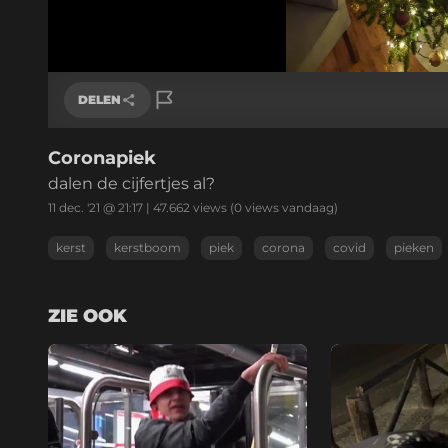
DELEN
Coronapiek
Link kopiëren
dalen de cijfertjes al?
11 dec. '21 @ 21:17
|
47.662
views
(0 views vandaag)
kerst
kerstboom
piek
corona
covid
pieken
ZIE OOK