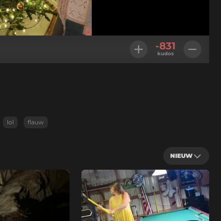
-831
kudos
lol
flauw
NIEUW