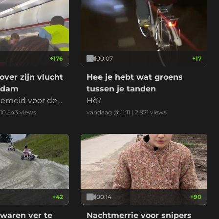
+
176
00:07
+
17
over zijn vlucht
Hee je hebt wat groens
rdam
tussen je tanden
emeid voor de
Hè?
10.543
views
vandaag @ 11:11
|
2.971
views
+
42
00:14
+
90
waren ver te
Nachtmerrie voor snipers