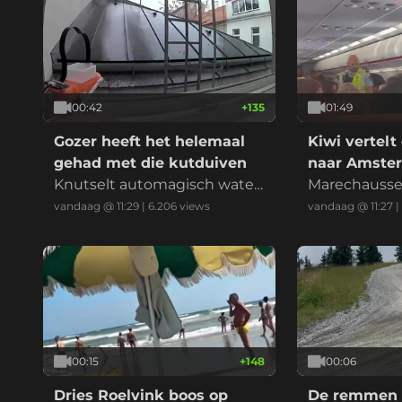
00:42
+
135
01:49
Gozer heeft het helemaal
Kiwi vertelt 
gehad met die kutduiven
naar Amste
Knutselt automagisch water
Marechausse
pistool om ze weg te jagen
win!
vandaag @ 11:29
|
6.206
views
vandaag @ 11:27
|
00:15
+
148
00:06
Dries Roelvink boos op
De remmen 