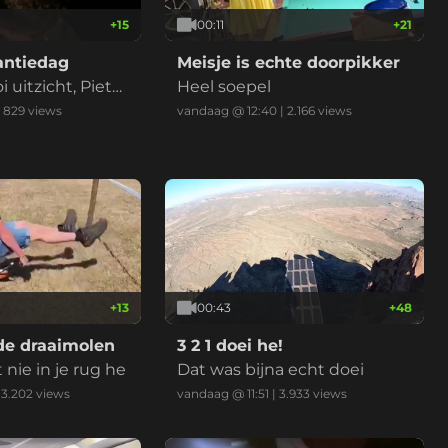
+
15
00:11
+
21
antiedag
Meisje is echte doorpikker
uitzicht, Pieter
Heel soepel
|
829
views
vandaag @ 12:40
|
2.166
views
+
13
00:43
+
48
e draaimolen
3 2 1 doei he!
nie in je rug he
Dat was bijna echt doei
|
3.202
views
vandaag @ 11:51
|
3.933
views