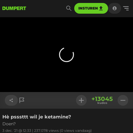
INSTUREN
+
13045
kudos
Hè psssttt wil je ketamine?
Link kopiëren
Doen?
3 dec. '21 @ 12:33
|
237.078
views
(0 views vandaag)