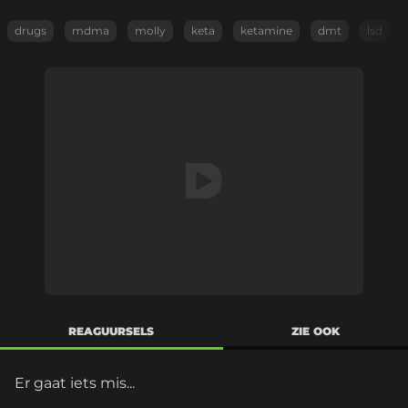
drugs
mdma
molly
keta
ketamine
dmt
lsd
REAGUURSELS
ZIE OOK
Er gaat iets mis...