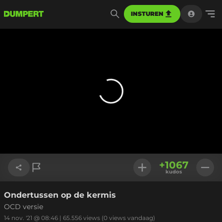
INSTUREN
+
1067
kudos
Ondertussen op de kermis
Link kopiëren
OCD versie
14 nov. '21 @ 08:46
|
65.556
views
(0 views vandaag)