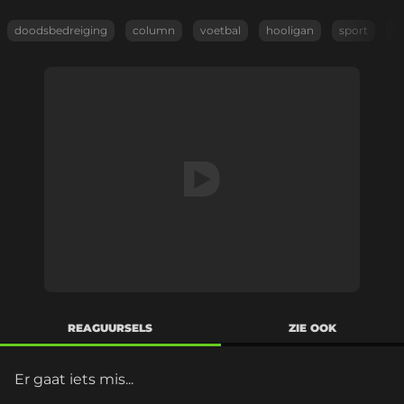
doodsbedreiging
column
voetbal
hooligan
sport
s
REAGUURSELS
ZIE OOK
Er gaat iets mis...