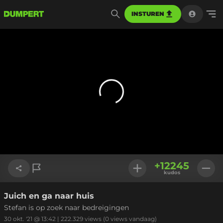
INSTUREN
+
12245
kudos
Juich en ga naar huis
Link kopiëren
Stefan is op zoek naar bedreigingen
30 okt. '21 @ 13:42
|
222.329
views
(0 views vandaag)