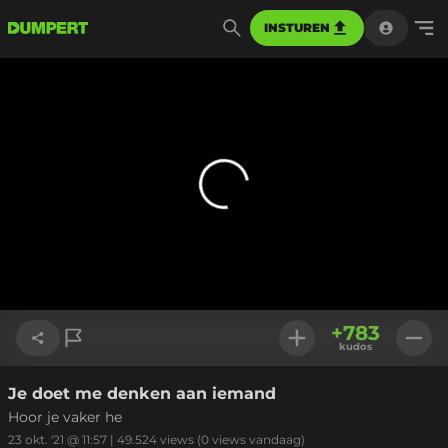
INSTUREN
+
783
kudos
Je doet me denken aan iemand
Link kopiëren
Hoor je vaker he
23 okt. '21 @ 11:57
|
49.524
views
(0 views vandaag)