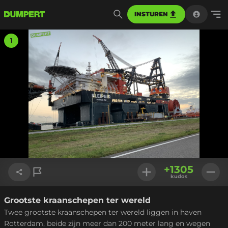
INSTUREN
1
+
1305
kudos
Grootste kraanschepen ter wereld
Link kopiëren
Twee grootste kraanschepen ter wereld liggen in haven
Rotterdam, beide zijn meer dan 200 meter lang en wegen