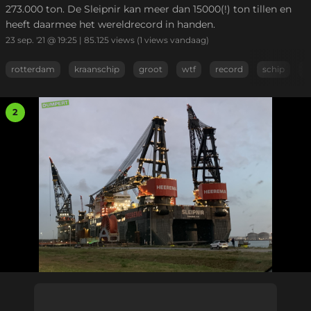
273.000 ton. De Sleipnir kan meer dan 15000(!) ton tillen en
heeft daarmee het wereldrecord in handen.
23 sep. '21 @ 19:25
|
85.125
views
(1 views vandaag)
rotterdam
kraanschip
groot
wtf
record
schip
h
2