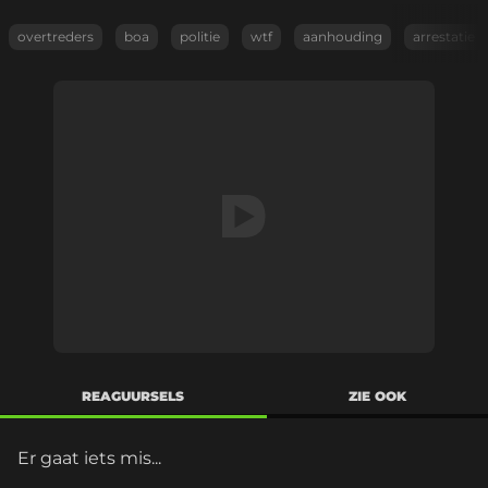
overtreders
boa
politie
wtf
aanhouding
arrestatie
REAGUURSELS
ZIE OOK
Er gaat iets mis...