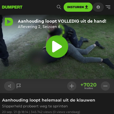
INSTUREN
+
7020
kudos
Aanhouding loopt helemaal uit de klauwen
Link kopiëren
Slipperheld probeert weg te sprinten
20 sep. '21 @ 18:14
|
345.742
views
(0 views vandaag)