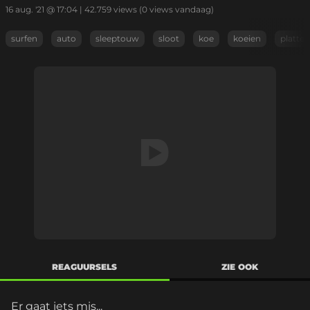
16 aug. '21 @ 17:04
|
42.759
views
(0 views vandaag)
surfen
auto
sleeptouw
sloot
koe
koeien
plattel
REAGUURSELS
ZIE OOK
Er gaat iets mis...