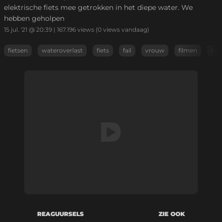
elektrische fiets mee getrokken in het diepe water. We
hebben geholpen
15 jul. '21 @ 20:39
|
167.196
views
(0 views vandaag)
fietsen
wateroverlast
fiets
fail
vrouw
filmen
hel
REAGUURSELS
ZIE OOK