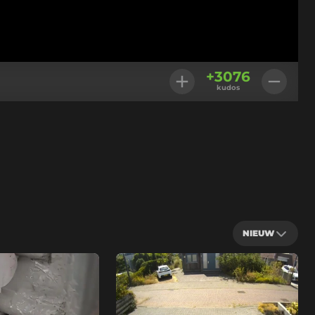
+
3076
kudos
NIEUW