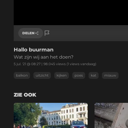
DELEN
Hallo buurman
Link kopiëren
Wat zijn wij aan het doen?
5 jul. '21 @ 08:27
|
98.045
views
(1 views vandaag)
balkon
uitzicht
kijken
poes
kat
miauw
ZIE OOK