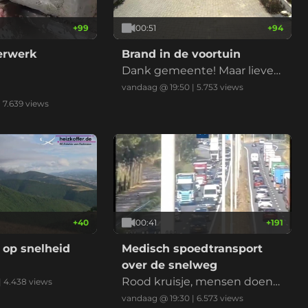
+
99
00:51
+
94
derwerk
Brand in de voortuin
Dank gemeente! Maar liever
niet nu met de droogte
vandaag @ 19:50
|
5.753
views
|
7.639
views
+
40
00:41
+
191
 op snelheid
Medisch spoedtransport
over de snelweg
Rood kruisje, mensen doen
|
4.438
views
normaal, ambu erlangs, klaar
vandaag @ 19:30
|
6.573
views