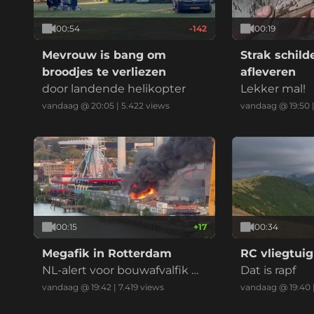
00:54
-142
00:19
Mevrouw is bang om
Strak schil
broodjes te verliezen
afleveren
door landende helikopter
Lekker mal!
vandaag @ 20:05
|
5.422
views
vandaag @ 19:50
00:15
+
17
00:34
Megafik in Rotterdam
RC vliegtuig
NL-alert voor bouwafvalfik m
Dat is rapf
et zwarte reauk bij recycling
vandaag @ 19:42
|
7.419
views
vandaag @ 19:40
bedrijf (drie vids)