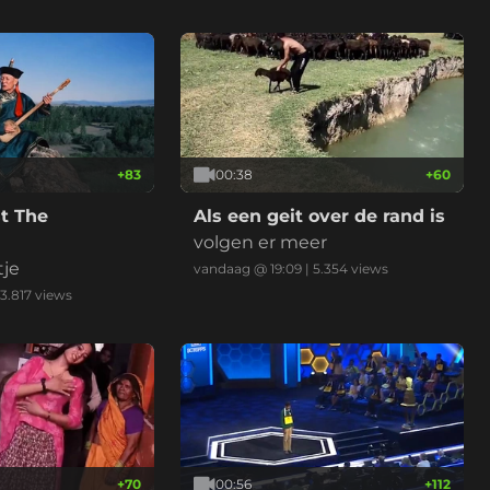
+
83
00:38
+
60
t The
Als een geit over de rand is
volgen er meer
tje
vandaag @ 19:09
|
5.354
views
3.817
views
+
70
00:56
+
112