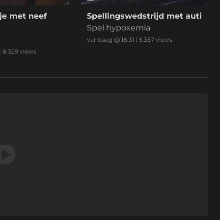
je met neef
Spellingswedstrijd met auti
Spel hypoxemia
vandaag @ 18:31
|
5.357
views
|
8.329
views