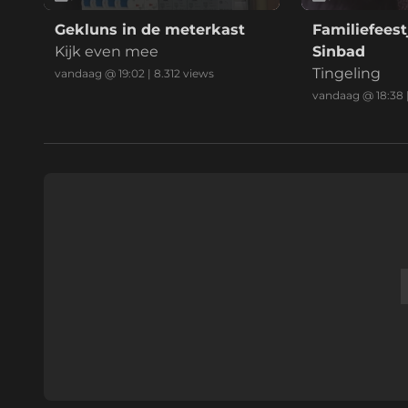
Gekluns in de meterkast
Familiefeest
Kijk even mee
Sinbad
Tingeling
vandaag @ 19:02
|
8.312
views
vandaag @ 18:38