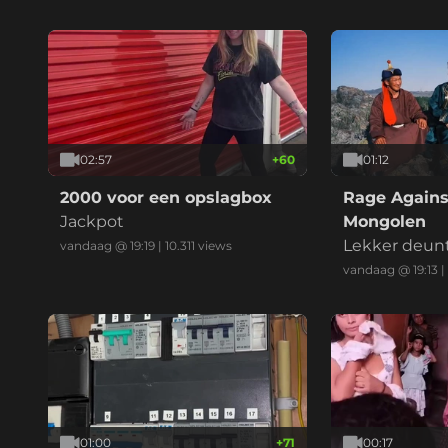
02:57
+
60
01:12
2000 voor een opslagbox
Rage Agains
Jackpot
Mongolen
Lekker deun
vandaag @ 19:19
|
10.311
views
vandaag @ 19:13
|
01:00
+
71
00:17