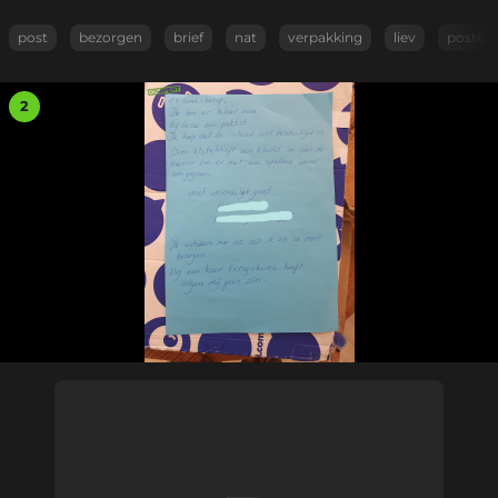
post
bezorgen
brief
nat
verpakking
liev
postbo
2