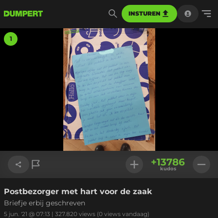
INSTUREN
1
+
13786
kudos
Postbezorger met hart voor de zaak
Link kopiëren
Briefje erbij geschreven
5 jun. '21 @ 07:13
|
327.820
views
(0 views vandaag)